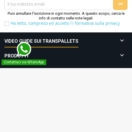
Puoi annullare l'iscrizione in ogni momento. A questo scopo, cerca le
info di contatto nelle note legali.
Ho letto, compreso ed accetto l'i formativa sulla privacy

VIDEO GUIDE SUI TRANSPALLETS

PRODOTTI
Contattaci via WhatsApp

LA NOSTRA AZIENDA

IL TUO ACCOUNT

CONTATTO
© Copyright 2026 Tuttologistica.it s.r.l.. All Rights Reserved.
B2B-SHOP - La nostra offerta è rivolta esclusivamente ai clienti
commerciali (B2B) e alle autorità pubbliche. Nessuna vendita a privati.