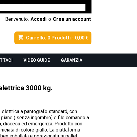
Benvenuto,
Accedi
o
Crea un account
shopping_cart
Carrello:
0
Prodotti - 0,00 €
TTACI
VIDEO GUIDE
GARANZIA
elettrica 3000 kg.
e elettrica a pantografo standard, con
l piano ( senza ingombro) e filo comando a
ta, discesa ed emergenza. Prodotto con
iciata di colore giallo. La piattaforma
ben imballata e posizionata si pallet.