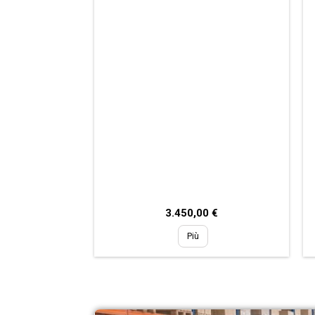
Prezzo
3.450,00 €
Più