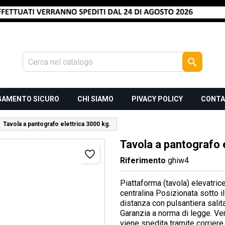

GAMENTO SICURO
CHI SIAMO
PIVACY POLICY
CONTA
Tavola a pantografo elettrica 3000 kg.
Tavola a pantografo 
favorite_border
Riferimento
ghiw4
Piattaforma (tavola) elevatric
centralina Posizionata sotto i
distanza con pulsantiera sali
Garanzia a norma di legge. Vern
viene spedita tramite corriere 