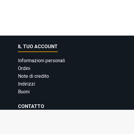
IL TUO ACCOUNT
Informazioni personali
Ordini
Note di credito
Indirizzi
Buoni
CONTATTO
Transpalletitalia.com
Sede legale: Via Como 4 - Varese