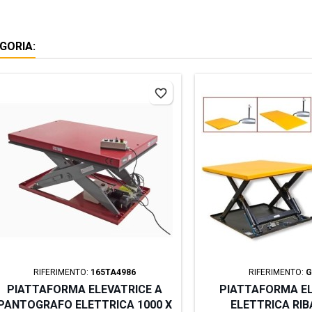
GORIA:
favorite_border
RIFERIMENTO:
165TA4986
RIFERIMENTO:
G
PIATTAFORMA ELEVATRICE A
PIATTAFORMA EL
PANTOGRAFO ELETTRICA 1000 X
ELETTRICA RI