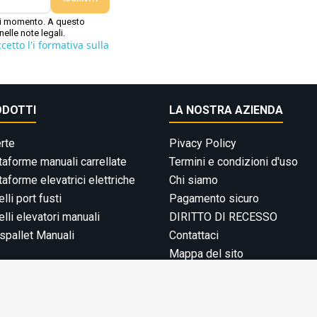
gni momento. A questo
nelle note legali.
etto l'i formativa sulla
ODOTTI
LA NOSTRA AZIENDA
rte
Pivacy Policy
taforme manuali carrellate
Termini e condizioni d'uso
taforme elevatrici elettriche
Chi siamo
elli port fusti
Pagamento sicuro
elli elevatori manuali
DIRITTO DI RECESSO
spallet Manuali
Contattaci
Mappa del sito
Attrezzature per il magazzino