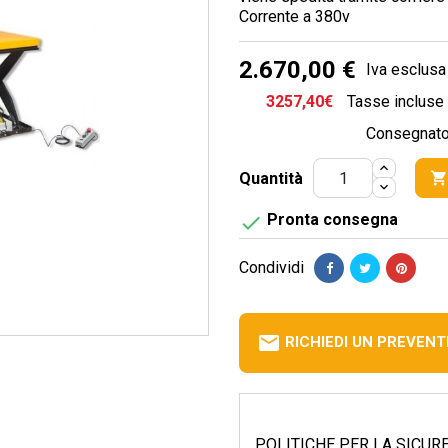
Corrente a 380v
2.670,00 €
Iva esclusa
3257,40€
Tasse incluse
Consegnato 
Quantità

Pronta consegna

Condividi
email
RICHIEDI UN PREVENT
POLITICHE PER LA SICURE