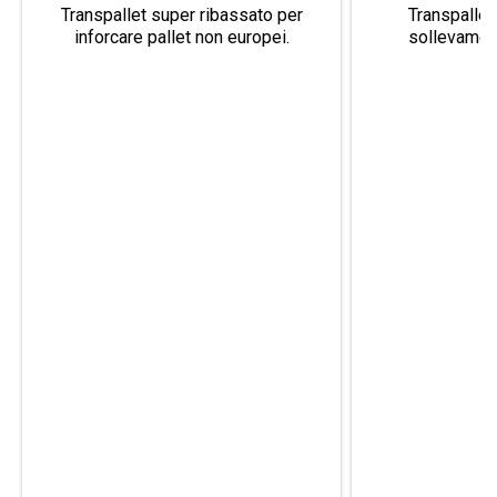
Transpallet super ribassato per
Transpallet
inforcare pallet non europei.
sollevamen