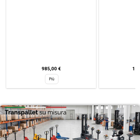
Prezzo
Pre
985,00 €
1.2
Più