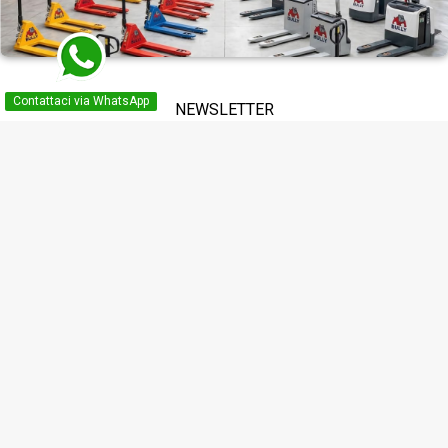
Contattaci via WhatsApp
NEWSLETTER
Puoi annullare l'iscrizione in ogni momento. A questo scopo, cerca le
info di contatto nelle note legali.
Ho letto, compreso ed accetto l'i formativa sulla privacy

VIDEO GUIDE SUI TRANSPALLETS

PRODOTTI

LA NOSTRA AZIENDA

IL TUO ACCOUNT