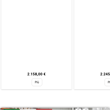
Prezzo
Prezz
2.158,00 €
2.245
Più
P