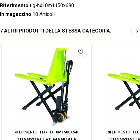
Riferimento
tlg-hx10m1150x680
In magazzino
10 Articoli
7 ALTRI PRODOTTI DELLA STESSA CATEGORIA:
<
>
favorite_border
RIFERIMENTO:
TLG-HX10M1500X540
RIFERIMENTO:
TLG
TRANSPALLET MANUALE
TRANSPALL