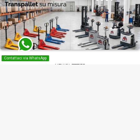
Contattaci via WhatsApp
NEWSLETTER
Puoi annullare l'iscrizione in ogni momento. A questo scopo, cerca le
info di contatto nelle note legali.
Ho letto, compreso ed accetto l'i formativa sulla privacy

VIDEO GUIDE SUI TRANSPALLETS

PRODOTTI