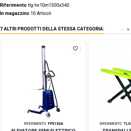
Riferimento
tlg-hx10m1500x540
In magazzino
10 Articoli
7 ALTRI PRODOTTI DELLA STESSA CATEGORIA:
<
>
favorite_border
RIFERIMENTO:
FPE150A
RIFERIMENTO:
TLG
ELEVATORE SEMI ELETTRICO
TRANSPALL