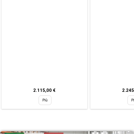
Prezzo
Prezz
2.115,00 €
2.245
Più
P