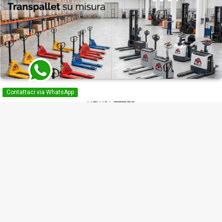
Contattaci via WhatsApp
NEWSLETTER
Puoi annullare l'iscrizione in ogni momento. A questo scopo, cerca le
info di contatto nelle note legali.
Ho letto, compreso ed accetto l'i formativa sulla privacy

VIDEO GUIDE SUI TRANSPALLETS

PRODOTTI