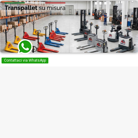
Contattaci via WhatsApp
NEWSLETTER
Puoi annullare l'iscrizione in ogni momento. A questo scopo, cerca le
info di contatto nelle note legali.
Ho letto, compreso ed accetto l'i formativa sulla privacy

VIDEO GUIDE SUI TRANSPALLETS

PRODOTTI