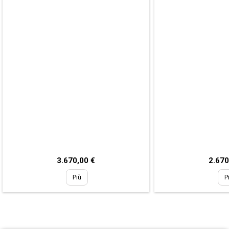
Prezzo
Prezz
3.670,00 €
2.670
Più
P