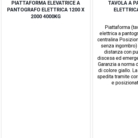
PIATTAFORMA ELEVATRICE A
TAVOLA A 
PANTOGRAFO ELETTRICA 1200 X
ELETTRICA
2000 4000KG
Piattaforma (ta
elettrica a pantog
centralina Posizion
senza ingombro) 
distanza con pul
discesa ed emerge
Garanzia a norma d
di colore giallo. L
spedita tramite cor
e posizionata